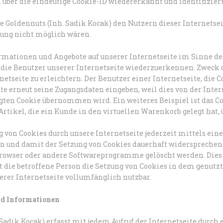
über die eindeutige Cookie-ID wiedererkannt und identifizier
e Goldennuts (Inh. Sadik Kocak) den Nutzern dieser Internetse
tzung nicht möglich wären.
rmationen und Angebote auf unserer Internetseite im Sinne de
 die Benutzer unserer Internetseite wiederzuerkennen. Zweck 
etseite zu erleichtern. Der Benutzer einer Internetseite, die 
ite erneut seine Zugangsdaten eingeben, weil dies von der Int
ten Cookie übernommen wird. Ein weiteres Beispiel ist das C
rtikel, die ein Kunde in den virtuellen Warenkorb gelegt hat, 
g von Cookies durch unsere Internetseite jederzeit mittels ein
n und damit der Setzung von Cookies dauerhaft widersprechen.
browser oder andere Softwareprogramme gelöscht werden. Dies 
 die betroffene Person die Setzung von Cookies in dem genutzt
rer Internetseite vollumfänglich nutzbar.
nd Informationen
 Sadik Kocak) erfasst mit jedem Aufruf der Internetseite durch 