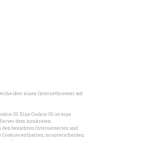
elche über einen Internetbrowser auf
kie-ID. Eine Cookie-ID ist eine
d Server dem konkreten
s den besuchten Internetseiten und
 Cookies enthalten, zu unterscheiden.