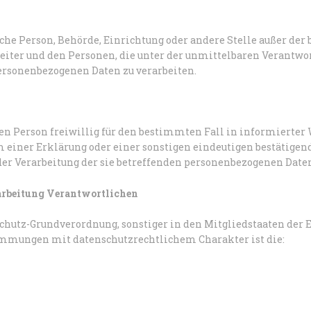
tische Person, Behörde, Einrichtung oder andere Stelle außer de
eiter und den Personen, die unter der unmittelbaren Verantwo
personenbezogenen Daten zu verarbeiten.
enen Person freiwillig für den bestimmten Fall in informierte
einer Erklärung oder einer sonstigen eindeutigen bestätigend
 der Verarbeitung der sie betreffenden personenbezogenen Daten
rarbeitung Verantwortlichen
chutz-Grundverordnung, sonstiger in den Mitgliedstaaten der
immungen mit datenschutzrechtlichem Charakter ist die: