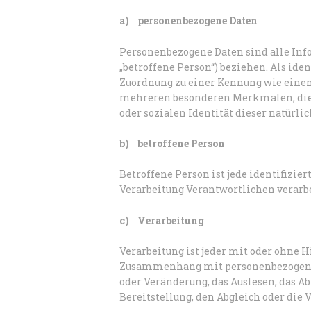
a) personenbezogene Daten
Personenbezogene Daten sind alle Infor
„betroffene Person“) beziehen. Als ide
Zuordnung zu einer Kennung wie eine
mehreren besonderen Merkmalen, die A
oder sozialen Identität dieser natürli
b) betroffene Person
Betroffene Person ist jede identifizie
Verarbeitung Verantwortlichen verarb
c) Verarbeitung
Verarbeitung ist jeder mit oder ohne 
Zusammenhang mit personenbezogenen D
oder Veränderung, das Auslesen, das A
Bereitstellung, den Abgleich oder die