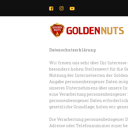
Datenschutzerklärung
Wir freuen uns sehr über Ihr Interes
besonders hohen Stellenwert für die Ge
Nutzung der Internetseiten der Goldenn
Angabe personenbezogener Daten mögli
unseres Unternehmens über unsere In
eine Verarbeitung personenbezogener D
personenbezogener Daten erforderlich 
gesetzliche Grundlage, holen wir gener
Die Verarbeitung personenbezogener Da
Adresse oder Telefonnummer einer bet