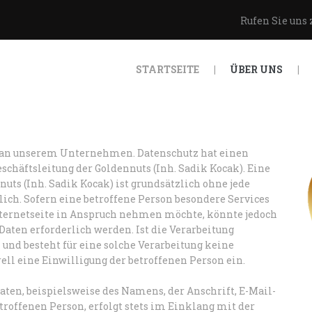
STARTSEITE
Rufen Sie uns 
ÜBER UNS
GOLDEN NUTS
STARTSEITE
ÜBER UNS
PRODUKTE
QUALITÄT
WERBESPOTS
se an unserem Unternehmen. Datenschutz hat einen
schäftsleitung der Goldennuts (Inh. Sadik Kocak). Eine
uts (Inh. Sadik Kocak) ist grundsätzlich ohne jede
KONTAKT
ch. Sofern eine betroffene Person besondere Services
ternetseite in Anspruch nehmen möchte, könnte jedoch
aten erforderlich werden. Ist die Verarbeitung
und besteht für eine solche Verarbeitung keine
ell eine Einwilligung der betroffenen Person ein.
ten, beispielsweise des Namens, der Anschrift, E-Mail-
roffenen Person, erfolgt stets im Einklang mit der