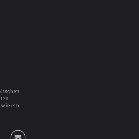
alischen
sten
 wie ein