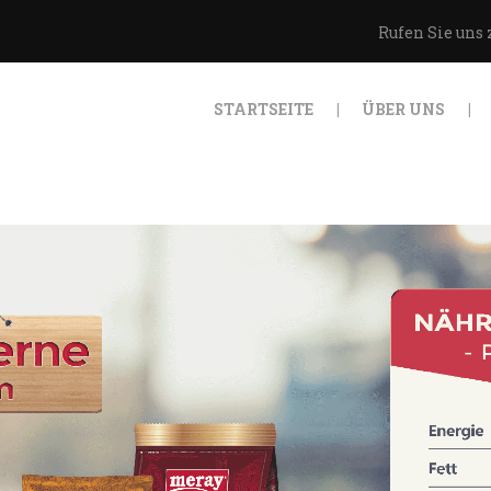
STARTSEITE
Rufen Sie uns 
ÜBER UNS
GOLDEN NUTS
STARTSEITE
ÜBER UNS
PRODUKTE
QUALITÄT
WERBESPOTS
KONTAKT