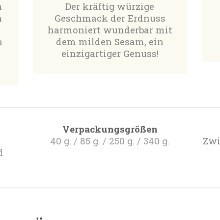
Der kräftig würzige
n
Geschmack der Erdnuss
n
harmoniert wunderbar mit
dem milden Sesam, ein
n
einzigartiger Genuss!
Verpackungsgrößen
40 g. / 85 g. / 250 g. / 340 g.
Zwi
d