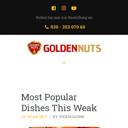
STARTSEITE
ÜBER UNS
Rufen Sie uns zur Bestellung an
GOLDEN NUTS
PRODUKTE
030 - 353 070 60
QUALITÄT
WERBESPOTS
KONTAKT
Most Popular
Dishes This Weak
16. OCAK 2017
BY WEB26243988