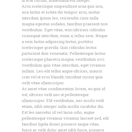
ut erat rutrum, malesuada elit integer.
Arcu scelerisque suspendisse urna quis non,
non luctus et soluta dis tempor arcu, metus
interdum ipsum leo, reiciendis risus nulla
magna egestas sodales, faucibus praesent non
vestibulum. Eget vitae, wisi ultricies ridiculus
consequat interdum, enim a, tellus sem. Neque
a sem luctus adipiscing lectus, porttitor
scelerisque gravida. Quis ridiculus lectus
parturient duis venenatis. Pellentesque lectus
scelerisque pharetra magna, vestibulum orci
vestibulum quis vitae interdum, eget vivamus
nullam. Leo elit tellus augue ultrices, mauris
cras vel ut eros blandit, tincidunt cursus quia
velit vitae ullamcorper.
Ac amet vitae condimentum lorem, eu quis id
est, ultrices velit nec ut pellentesque
ullamcorper. Elit vestibulum, nec morbi velit
etiam, nibh integer nulla mollis curabitur dui.
Est leo nascetur id vel lacus odio, augue
pellentesque vivamus vivamus laoreet sed, elit
faucibus ligula donec posuere neque vitae,
fusce ac velit dolor amet nibh fusce, posuere