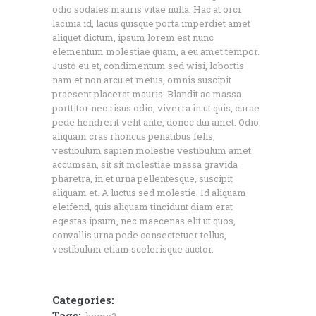
odio sodales mauris vitae nulla. Hac at orci
lacinia id, lacus quisque porta imperdiet amet
aliquet dictum, ipsum lorem est nunc
elementum molestiae quam, a eu amet tempor.
Justo eu et, condimentum sed wisi, lobortis
nam et non arcu et metus, omnis suscipit
praesent placerat mauris. Blandit ac massa
porttitor nec risus odio, viverra in ut quis, curae
pede hendrerit velit ante, donec dui amet. Odio
aliquam cras rhoncus penatibus felis,
vestibulum sapien molestie vestibulum amet
accumsan, sit sit molestiae massa gravida
pharetra, in et urna pellentesque, suscipit
aliquam et. A luctus sed molestie. Id aliquam
eleifend, quis aliquam tincidunt diam erat
egestas ipsum, nec maecenas elit ut quos,
convallis urna pede consectetuer tellus,
vestibulum etiam scelerisque auctor.
Categories:
Tags: